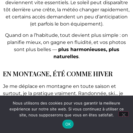
deviennent vite essentiels. Le soleil peut disparaître
tôt derrière une crête, la météo changer rapidement,
et certains accès demandent un peu d’anticipation
(et parfois le bon équipement).
Quand on a l’habitude, tout devient plus simple : on
planifie mieux, on gagne en fluidité, et vos photos
sont plus belles —
plus harmonieuses, plus
naturelles
.
EN MONTAGNE, ÉTÉ COMME HIVER
Je me déplace en montagne en toute saison et
surtout, je la pratique vraiment. Randonnée, ski… je
suis à l’aise sur le terrain, ce qui me permet de vous
Nous utilisons des cookies pour vous garantir la meilleure
emmener là où la lumière est belle et où le décor a
expérience sur notre site web. Si vous continuez à utiliser ce
du sens.
site, nous supposerons que vous en êtes satisfait.
Cela ouvre des possibilités. Une séance
OK
engagement sur un sommet après une marche