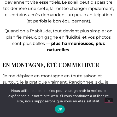
deviennent vite essentiels. Le soleil peut disparaître
tôt derrière une crête, la météo changer rapidement,
et certains accès demandent un peu d’anticipation
(et parfois le bon équipement).
Quand on a l’habitude, tout devient plus simple : on
planifie mieux, on gagne en fluidité, et vos photos
sont plus belles —
plus harmonieuses, plus
naturelles
.
EN MONTAGNE, ÉTÉ COMME HIVER
Je me déplace en montagne en toute saison et
surtout, je la pratique vraiment. Randonnée, ski… je
suis à l’aise sur le terrain, ce qui me permet de vous
Nous utilisons des cookies pour vous garantir la meilleure
emmener là où la lumière est belle et où le décor a
expérience sur notre site web. Si vous continuez à utiliser ce
du sens.
site, nous supposerons que vous en êtes satisfait.
Cela ouvre des possibilités. Une séance
OK
engagement sur un sommet après une marche